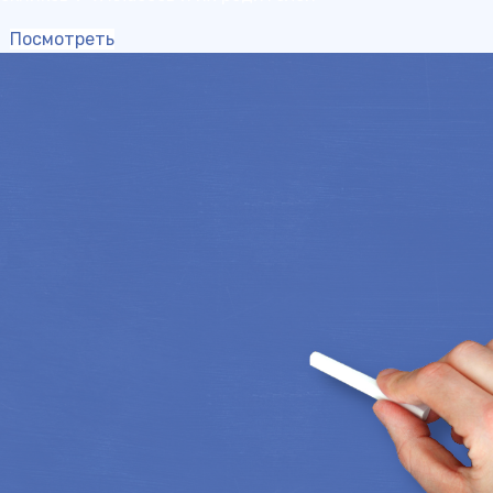
Посмотреть